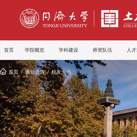
首页
学院概览
学科建设
师资队伍
人才
首页
/
通知公告
/
校友天地