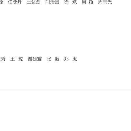
峰
任晓丹
王达磊
闫治国
徐
斌
周 颖
周志光
建秀
王
琼
谢雄耀
张
振
郑
虎