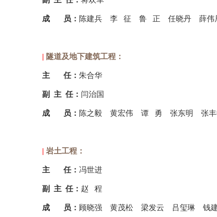
成 员：
陈建兵
李
征
鲁 正
任晓丹
薛伟
|
隧道及地下建筑工程：
主
任：
朱合华
副 主 任
：
闫治国
成
员：
陈之毅
黄宏伟
谭
勇
张东明
张丰
|
岩土工程：
主
任
：
冯世进
副 主 任
：
赵
程
成
员
：
顾晓强
黄茂松
梁发
云
吕玺琳
钱