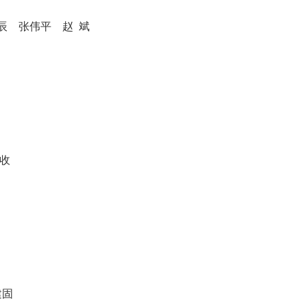
辰
张伟平
赵 斌
收
建固