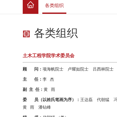
各类组织
各类组织
土木工程学院学术委员会
顾
问：
项海帆院士 卢耀如院士 吕西林院士
主
任：
李
杰
副 主 任
：
黄 雨
委
员
（
以姓氏笔画为序
）
：
王达磊
代朝猛
黄 雨
潘钻峰