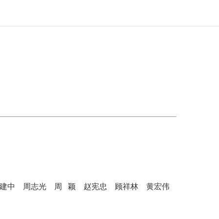
建中
周志光
周 颖
赵宪忠
顾祥林
黄宏伟