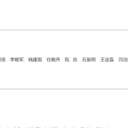
国强
李晓军
钱建固
任晓丹
阮
欣
石振明
王达磊
闫治