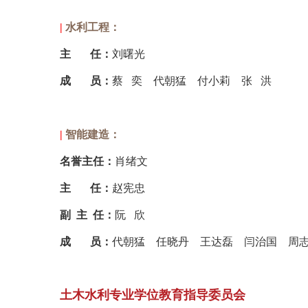
|
水利工程：
主
任
：
刘曙光
成
员
：
蔡
奕
代朝猛
付小莉
张
洪
|
智能建造：
名誉主任：
肖绪文
主
任
：
赵宪忠
副 主 任
：
阮
欣
成
员
：
代朝猛
任晓丹
王达磊
闫治国
周
土木水利专业学位教育指导委员会