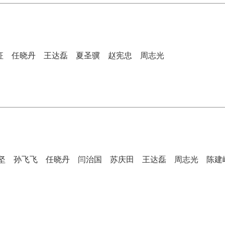
征
任晓丹
王达磊
夏圣骥
赵宪忠
周志光
坚
孙飞飞
任晓丹
闫治国
苏庆田
王达磊
周志光
陈建