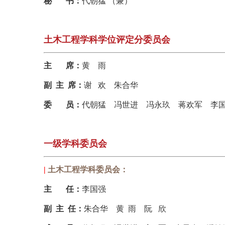
秘
书：
代朝猛
（兼）
土木工程学科学位评定分委员会
主
席：
黄
雨
副 主
席
：
谢
欢
朱合华
委
员：
代朝猛
冯世进
冯永玖
蒋欢军
李
一级学科委员会
|
土木工程学科委员会：
主 任
：
李国强
副 主 任
：
朱合华
黄 雨
阮
欣