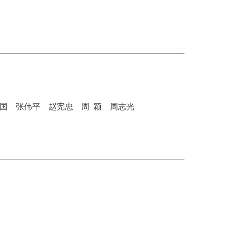
国
张伟平
赵宪忠
周 颖
周志光