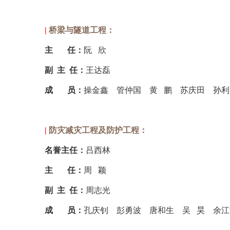
|
桥梁与隧道工程：
主
任
：
阮
欣
副 主 任
：
王达磊
成
员
：
操金鑫
管仲国
黄
鹏
苏庆田
孙利
|
防灾减灾工程及防护工程：
名誉主任：
吕西林
主
任
：
周
颖
副 主 任
：
周志光
成
员
：
孔庆钊
彭勇波
唐和生
吴
昊
余江