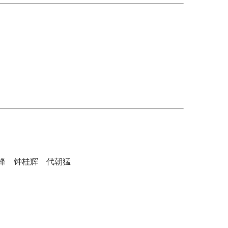
峰
钟桂辉
代朝猛