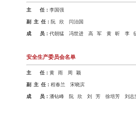
主
任
：
李国强
副 主 任
：
阮
欣
闫治国
成
员
：
代朝猛
冯世进
高
军
黄
昕
李
安全生产委员会名单
主
任
：
黄
雨
周
颖
副 主 任
：
程春兰
宋晓滨
成
员
：
潘钻峰
阮
欣
刘
芳
徐培芳
刘志