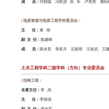
成 员
：
代朝猛
冯世进
高
军
卢昱杰
潘钻
|
地质资源与地质工程学科委员会：
主 任
：
黄
雨
副 主 任
：
陈建峰
成 员
：
陈永贵
李星月
石振明
汪发武
王
土木工程学科二级学科（方向）专业委员会
|
结构工程：
名誉主任：
李 杰
主 任：
李国强
副 主 任：
蒋欢军