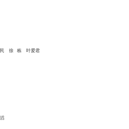
民
徐
栋
叶爱君
滔