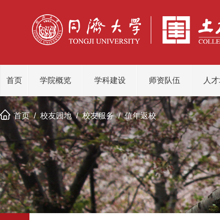
首页
学院概览
学科建设
师资队伍
人才
首页
/
校友园地
/
校友服务
/
值年返校