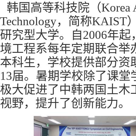
韩国高等科技院（
Korea 
Technology
，简称
KAIST
研究型大学。自
2006
年起
境工程系每年定期联合举
本科生，学校提供部分资
13
届。暑期学校
除了课堂
极大促进了中韩两国土木
视野，提升了创新能力
。