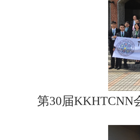
第
30
届
KKHTCNN