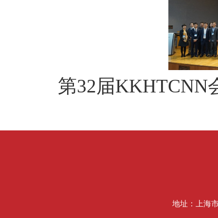
第
32
届
KKHTCNN
地址：上海市