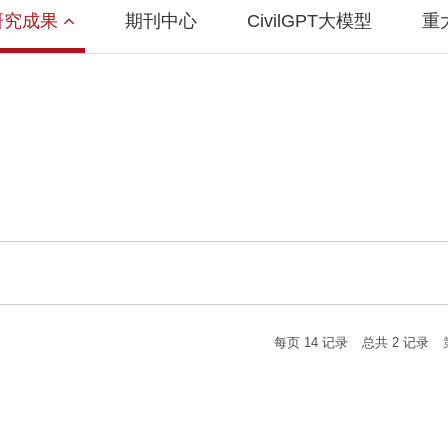
研究成果
期刊中心
CivilGPT大模型
重
每页
14
记录
总共
2
记录