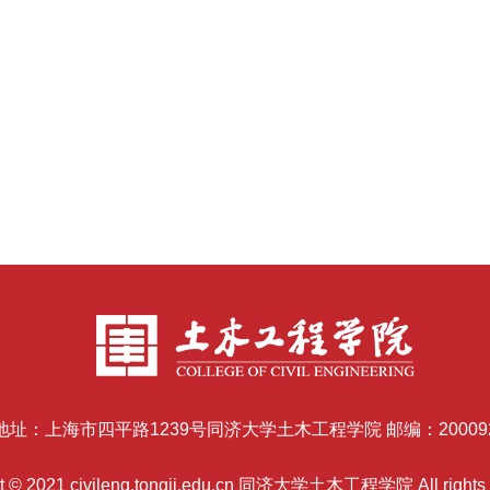
地址：上海市四平路1239号同济大学土木工程学院 邮编：20009
t © 2021 civileng.tongji.edu.cn 同济大学土木工程学院 All rights 