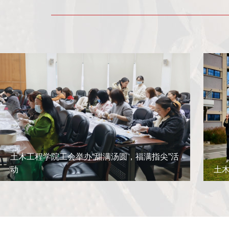
三月
十
6
3
星期五
星
土木工程学院工会举办“甜满汤圆，福满指尖”活
动
土